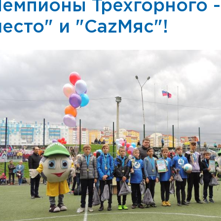
Чемпионы Трехгорного -
есто" и "CazМяс"!