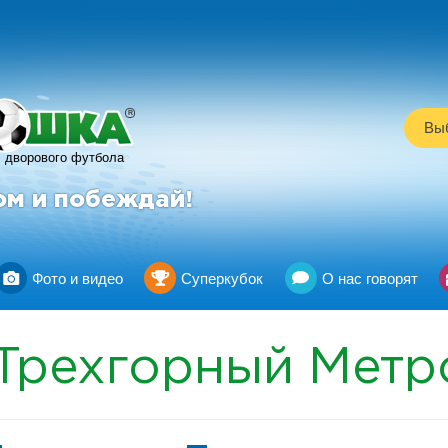
R
Выб
дворового футбола
ом и побеждай!
Фото и видео
Суперкубок
О нас говорят
Трехгорный
Метр