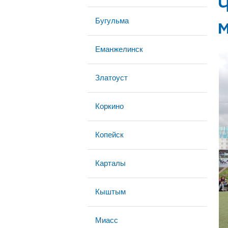
Бугульма
м
Еманжелинск
Златоуст
Коркино
Копейск
Карталы
Кыштым
Миасс