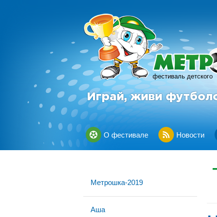
фестиваль детского
Играй, живи футбол
О фестивале
Новости
Метрошка-2019
Аша