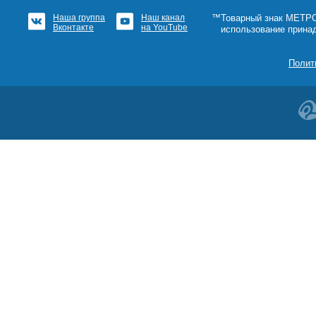
Наша группа
Наш канал
™Товарный знак МЕТРОШ
Вконтакте
на YouTube
использование прина
Полит