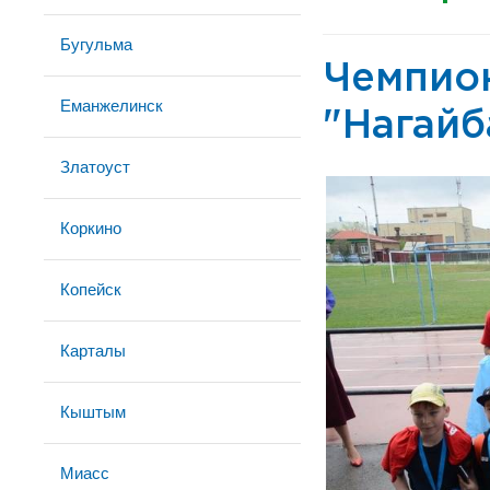
Бугульма
Чемпион
Еманжелинск
"Нагайб
Златоуст
Коркино
Копейск
Карталы
Кыштым
Миасс