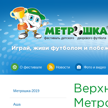
фестиваль детского
дворового футбола
Играй, живи футболом и побе
О фестивале
Новости
Фото и видео
Верх
Метрошка-2019
Метр
Аша