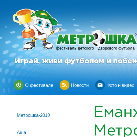
фестиваль детского
дворового футбола
Играй, живи футболом и побе
О фестивале
Новости
Фото и видео
Еман
Метрошка-2019
Метр
Аша