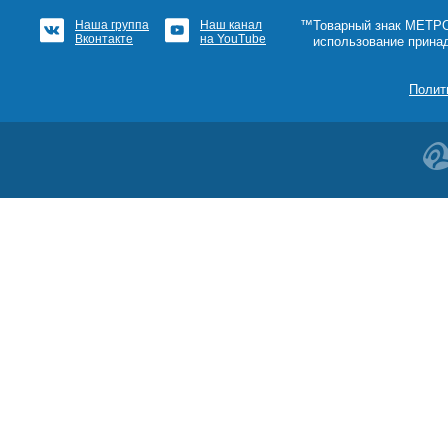
Наша группа
Наш канал
™Товарный знак МЕТРОШ
Вконтакте
на YouTube
использование прина
Полит