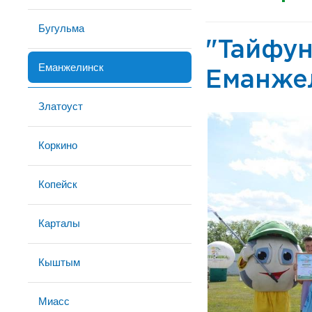
Бугульма
"Тайфун
Еманжелинск
Еманже
Златоуст
Коркино
Копейск
Карталы
Кыштым
Миасс