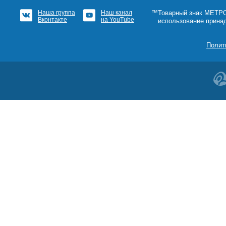
Наша группа
Наш канал
™Товарный знак МЕТРОШ
Вконтакте
на YouTube
использование прина
Полит