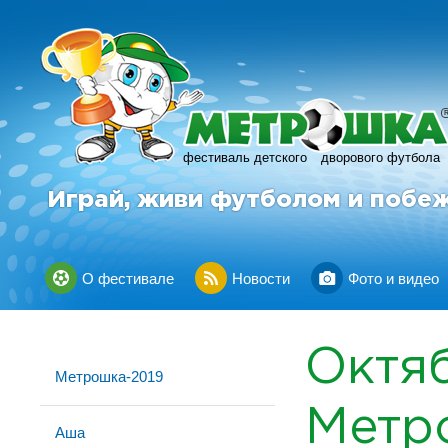
фестиваль детского
дворового футбола
Играй, живи футболом и побе
О фестивале
Новости
Фото и видео
Октя
Метрошка-2019
Метр
Аша