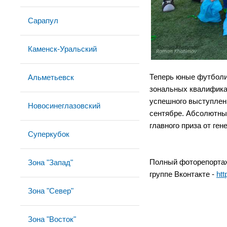
Сарапул
Каменск-Уральский
Альметьевск
Теперь юные футболис
зональных квалифика
успешного выступлени
Новосинеглазовский
сентябре. Абсолютны
главного приза от ге
Суперкубок
Полный фоторепортаж 
Зона "Запад"
группе Вконтакте -
htt
Зона "Север"
Зона "Восток"