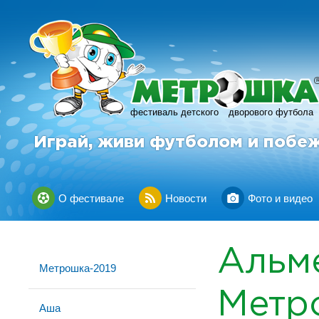
фестиваль детского
дворового футбола
Играй, живи футболом и побе
О фестивале
Новости
Фото и видео
Альм
Метрошка-2019
Метр
Аша