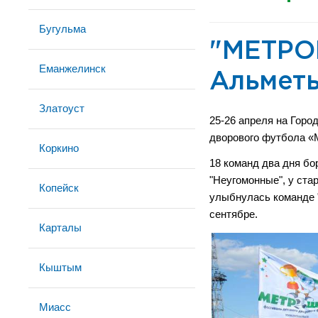
Бугульма
"МЕТРО
Еманжелинск
Альмет
Златоуст
25-26 апреля на Горо
дворового футбола
Коркино
18 команд два дня бо
"Неугомонные", у ста
Копейск
улыбнулась команде "
сентябре.
Карталы
Кыштым
Миасс