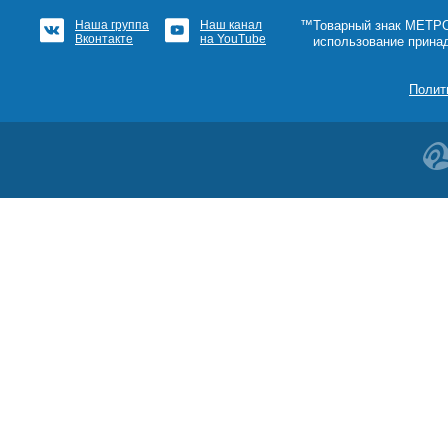
Наша группа
Наш канал
™Товарный знак МЕТРОШ
Вконтакте
на YouTube
использование прина
Полит