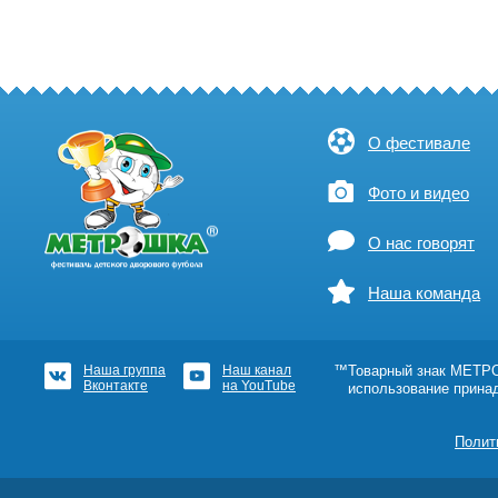
О фестивале
Фото и видео
О нас говорят
Наша команда
Наша группа
Наш канал
™Товарный знак МЕТРОШ
Вконтакте
на YouTube
использование прина
Полит