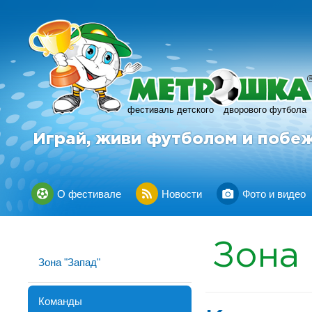
фестиваль детского
дворового футбола
Играй, живи футболом и побе
О фестивале
Новости
Фото и видео
Зона 
Зона "Запад"
Команды