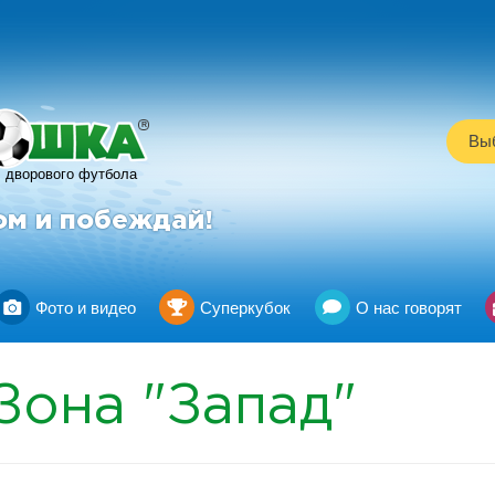
R
Выб
дворового футбола
ом и побеждай!
Фото и видео
Суперкубок
О нас говорят
Зона "Запад"