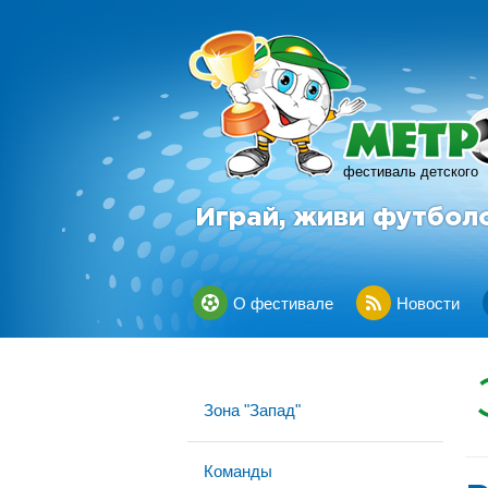
фестиваль детского
Играй, живи футбол
О фестивале
Новости
Зона "Запад"
Команды