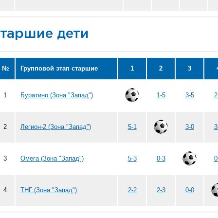
таршие дети
№
Групповой этап старшие
1
2
3
1
Буратино (Зона "Запад")
1-5
3-5
2
2
Легион-2 (Зона "Запад")
5-1
3-0
3
3
Омега (Зона "Запад")
5-3
0-3
0
4
ТНГ (Зона "Запад")
2-2
2-3
0-0