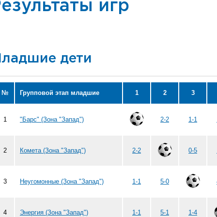
езультаты игр
ладшие дети
№
Групповой этап младшие
1
2
3
1
"Барс" (Зона "Запад")
2-2
1-1
2
Комета (Зона "Запад")
2-2
0-5
3
Неугомонные (Зона "Запад")
1-1
5-0
4
Энергия (Зона "Запад")
1-1
5-1
1-4