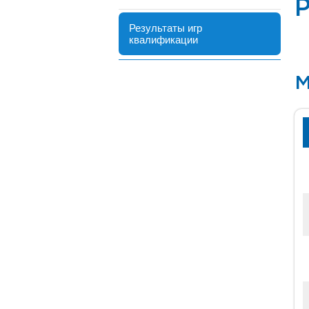
Р
Результаты игр
квалификации
М