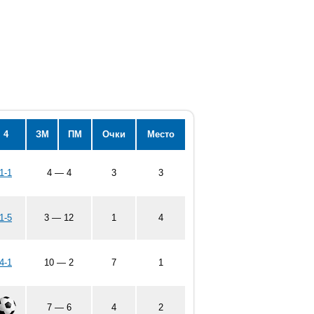
4
ЗМ
ПМ
Очки
Место
1-1
4 — 4
3
3
1-5
3 — 12
1
4
4-1
10 — 2
7
1
7 — 6
4
2