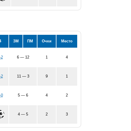
4
ЗМ
ПМ
Очки
Место
-2
6 — 12
1
4
-2
11 — 3
9
1
-0
5 — 6
4
2
4 — 5
2
3