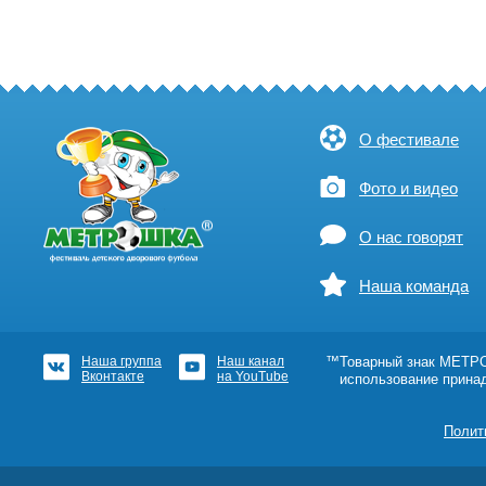
О фестивале
Фото и видео
О нас говорят
Наша команда
Наша группа
Наш канал
™Товарный знак МЕТРОШ
Вконтакте
на YouTube
использование прина
Полит