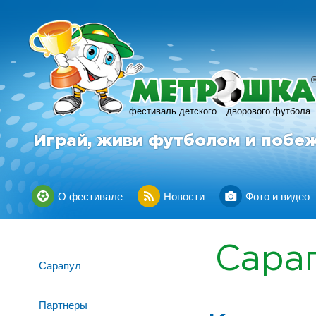
фестиваль детского
дворового футбола
Играй, живи футболом и побе
О фестивале
Новости
Фото и видео
Сара
Сарапул
Партнеры