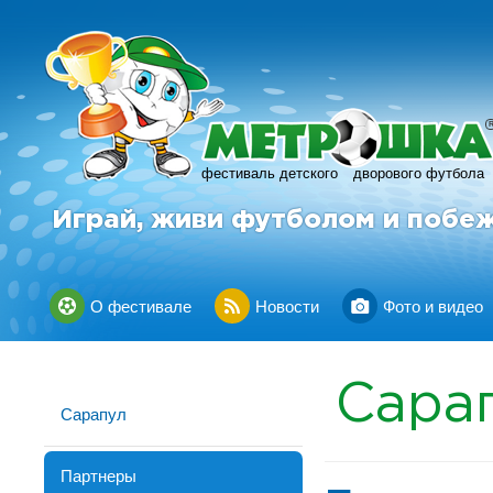
фестиваль детского
дворового футбола
Играй, живи футболом и побе
О фестивале
Новости
Фото и видео
Сара
Сарапул
Партнеры