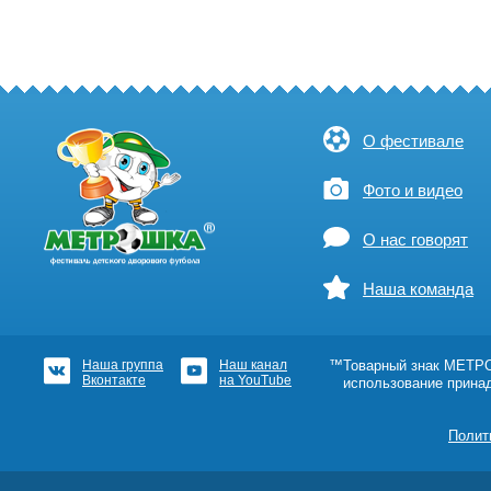
О фестивале
Фото и видео
О нас говорят
Наша команда
Наша группа
Наш канал
™Товарный знак МЕТРОШ
Вконтакте
на YouTube
использование прина
Полит