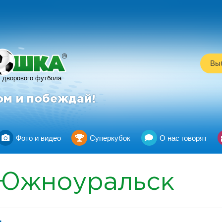
R
Выб
дворового футбола
ом и побеждай!
Фото и видео
Суперкубок
О нас говорят
Южноуральск