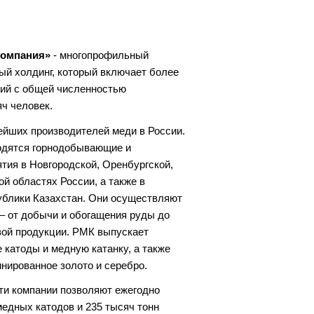
компания»
- многопрофильный
ый холдинг, который включает более
ций с общей численностью
ч человек.
ейших производителей меди в России.
одятся горнодобывающие и
тия в Новгородской, Оренбургской,
й областях России, а также в
ублики Казахстан. Они осуществляют
– от добычи и обогащения руды до
вой продукции. РМК выпускает
 катоды и медную катанку, а также
нированное золото и серебро.
и компании позволяют ежегодно
медных катодов и 235 тысяч тонн