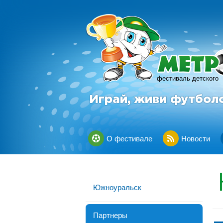
фестиваль детского
Играй, живи футбол
О фестивале
Новости
Южноуральск
Партнеры