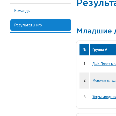
Результ
Команды
Результаты игр
Младшие 
№
Группа А
1
ДФК Пласт мл
2
Монолит млад
3
Тигры младши