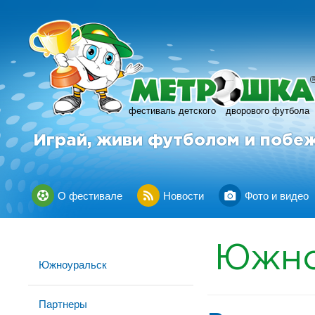
фестиваль детского
дворового футбола
Играй, живи футболом и побе
О фестивале
Новости
Фото и видео
Южно
Южноуральск
Партнеры