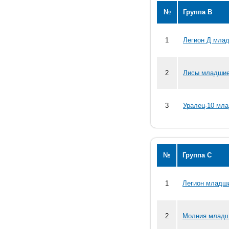
№
Группа В
1
Легион Д мла
2
Лисы младшие
3
Уралец-10 мл
№
Группа С
1
Легион младш
2
Молния младш