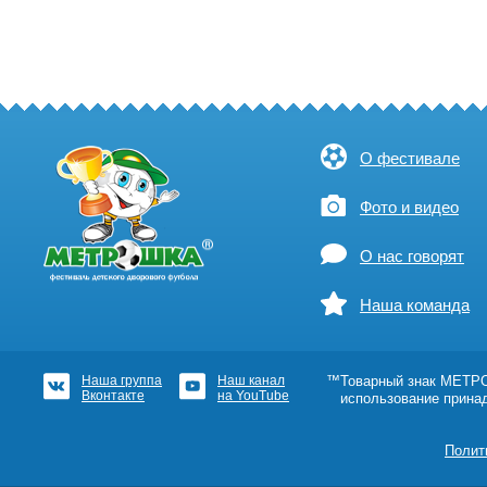
О фестивале
Фото и видео
О нас говорят
Наша команда
Наша группа
Наш канал
™Товарный знак МЕТРОШ
Вконтакте
на YouTube
использование прина
Полит