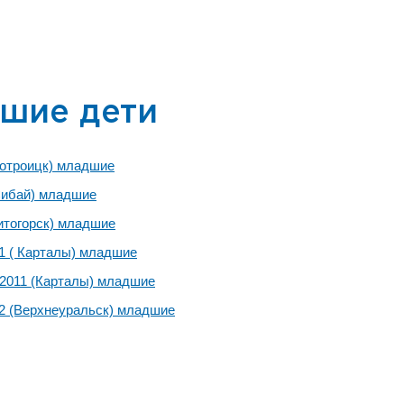
шие дети
вотроицк) младшие
Сибай) младшие
итогорск) младшие
1 ( Карталы) младшие
2011 (Карталы) младшие
2 (Верхнеуральск) младшие