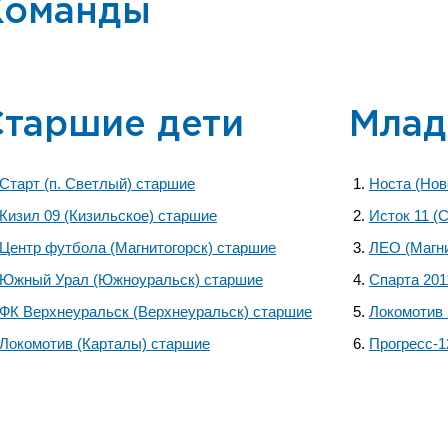
Команды
Старшие дети
Млад
Старт (п. Светлый) старшие
Носта (Но
Кизил 09 (Кизильское) старшие
Исток 11 (
Центр футбола (Магнитогорск) старшие
ЛЕО (Магн
Южный Урал (Южноуральск) старшие
Спарта 201
ФК Верхнеуральск (Верхнеуральск) старшие
Локомотив 
Локомотив (Карталы) старшие
Прогресс-1