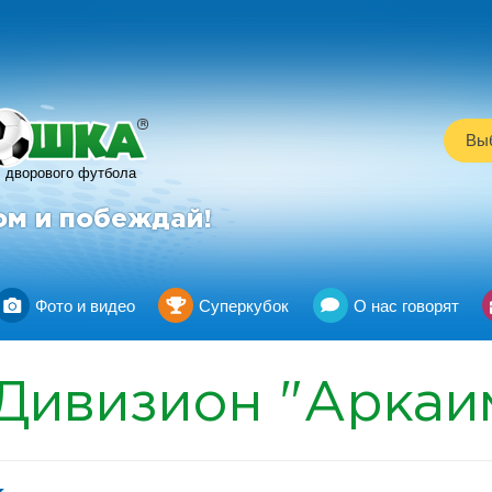
R
Выб
дворового футбола
ом и побеждай!
Фото и видео
Суперкубок
О нас говорят
Дивизион "Аркаи