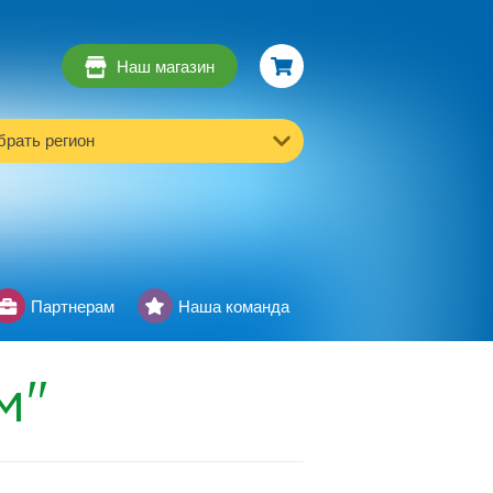
Наш магазин
рать регион
Партнерам
Наша команда
м"