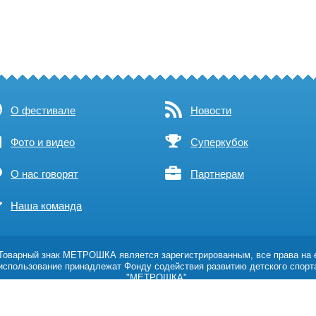
О фестивале
Новости
Фото и видео
Суперкубок
О нас говорят
Партнерам
Наша команда
оварный знак МЕТРОШКА является зарегистрированным, все права на 
использование принадлежат Фонду содействия развитию детского спорт
"МЕТРОШКА".
Возрастное ограничение 0+
Политика обработки персональных данных