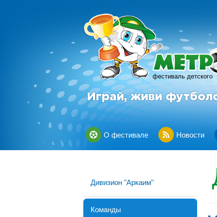
фестиваль детского
Играй, живи футбол
О фестивале
Новости
Дивизион "Аркаим"
Команды