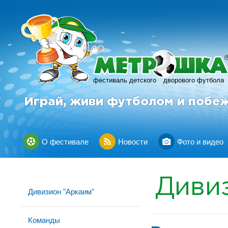
фестиваль детского
дворового футбола
Играй, живи футболом и побе
О фестивале
Новости
Фото и видео
Диви
Дивизион "Аркаим"
Команды