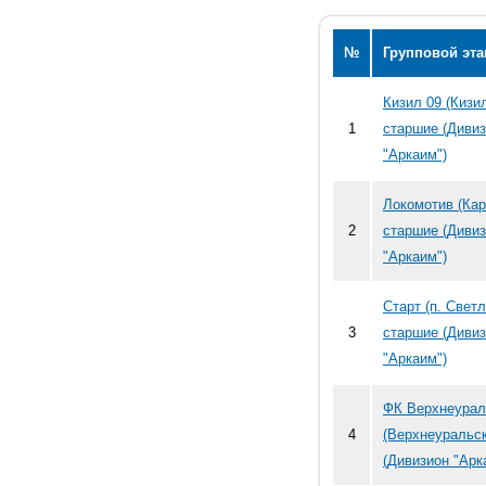
№
Групповой эта
Кизил 09 (Кизи
1
старшие (Диви
"Аркаим")
Локомотив (Ка
2
старшие (Диви
"Аркаим")
Старт (п. Свет
3
старшие (Диви
"Аркаим")
ФК Верхнеурал
4
(Верхнеуральск
(Дивизион "Арк