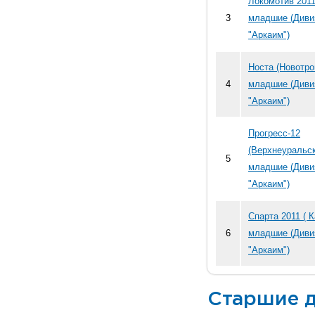
Локомотив 2011
3
младшие (Диви
"Аркаим")
Носта (Новотро
4
младшие (Диви
"Аркаим")
Прогресс-12
(Верхнеуральск
5
младшие (Диви
"Аркаим")
Спарта 2011 ( 
6
младшие (Диви
"Аркаим")
Старшие д