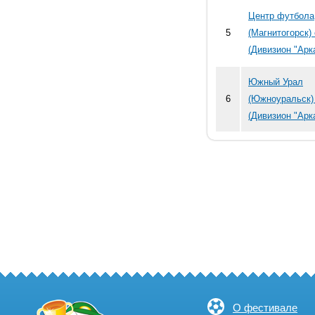
Центр футбола
5
(Магнитогорск)
(Дивизион "Арк
Южный Урал
6
(Южноуральск)
(Дивизион "Арк
О фестивале