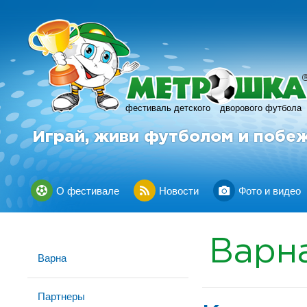
фестиваль детского
дворового футбола
Играй, живи футболом и побе
О фестивале
Новости
Фото и видео
Варн
Варна
Партнеры