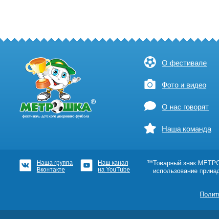
О фестивале
Фото и видео
О нас говорят
Наша команда
Наша группа
Наш канал
™Товарный знак МЕТРОШ
Вконтакте
на YouTube
использование прина
Полит