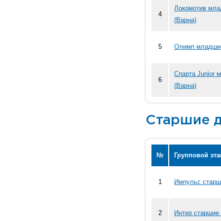
Локомотив мл
4
(Варна)
5
Олимп младшие
Спарта Junior 
6
(Варна)
Старшие д
№
Групповой эта
1
Импульс старш
2
Интер старшие 