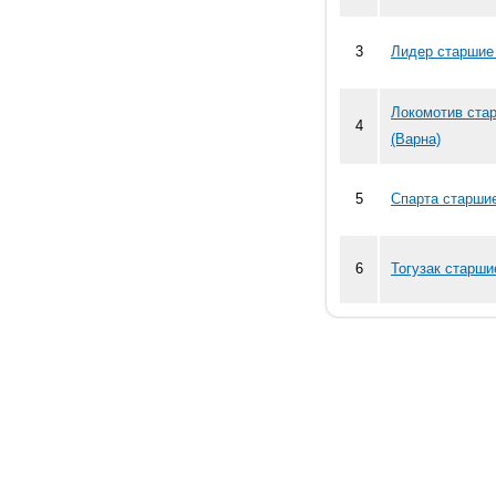
3
Лидер старшие 
Локомотив ста
4
(Варна)
5
Спарта старшие
6
Тогузак старши