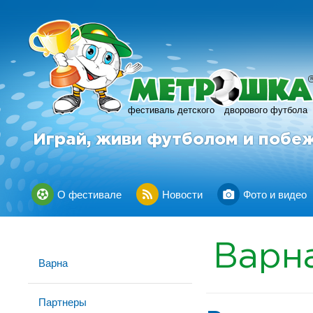
фестиваль детского
дворового футбола
Играй, живи футболом и побе
О фестивале
Новости
Фото и видео
Варн
Варна
Партнеры