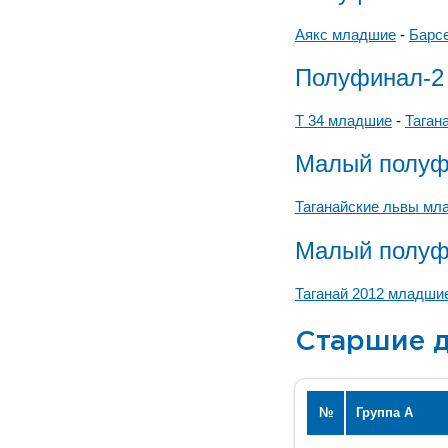
Аякс младшие
-
Барс
Полуфинал-2
Т 34 младшие
-
Таган
Малый полуф
Таганайские львы мл
Малый полуф
Таганай 2012 младши
Старшие д
№
Группа А