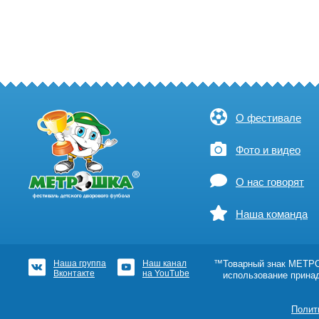
О фестивале
Фото и видео
О нас говорят
Наша команда
Наша группа
Наш канал
™Товарный знак МЕТРОШ
Вконтакте
на YouTube
использование прина
Полит