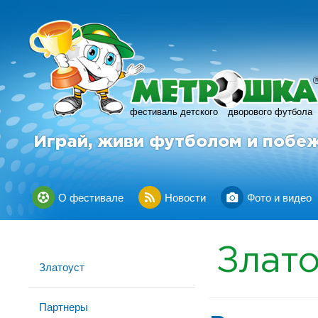
фестиваль детского
дворового футбола
Играй, живи футболом и побе
О фестивале
Новости
Фото и видео
Злато
Златоуст
Партнеры