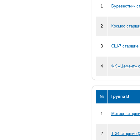
1
Буревестник с
2
Космос старши
3
СШ-7 старшие 
4
ФК «Цемент» с
№
Группа В
1
Метеор старши
2
Т 34 старшие (