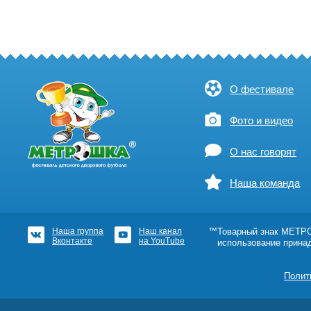
О фестивале
Фото и видео
О нас говорят
Наша команда
Наша группа
Наш канал
™Товарный знак МЕТРОШ
Вконтакте
на YouTube
использование прина
Полит