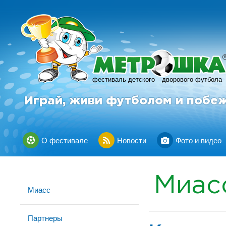
фестиваль детского
дворового футбола
Играй, живи футболом и побе
О фестивале
Новости
Фото и видео
Миас
Миасс
Партнеры