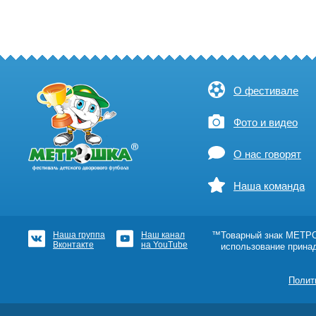
О фестивале
Фото и видео
О нас говорят
Наша команда
Наша группа
Наш канал
™Товарный знак МЕТРОШ
Вконтакте
на YouTube
использование прина
Полит