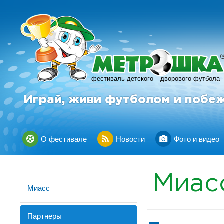
фестиваль детского
дворового футбола
Играй, живи футболом и побе
О фестивале
Новости
Фото и видео
Миас
Миасс
Партнеры