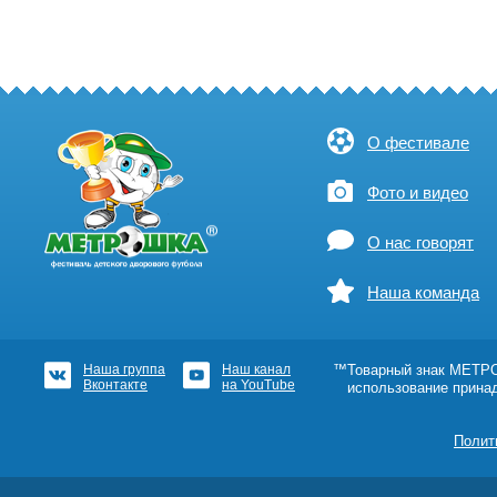
О фестивале
Фото и видео
О нас говорят
Наша команда
Наша группа
Наш канал
™Товарный знак МЕТРОШ
Вконтакте
на YouTube
использование прина
Полит