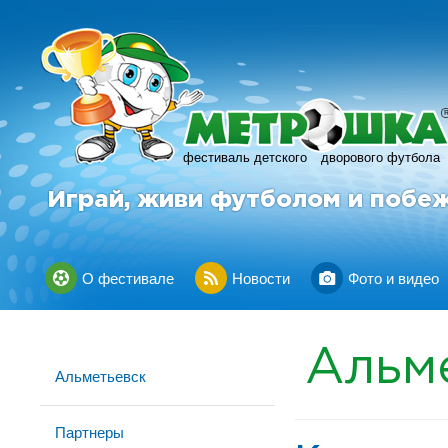
фестиваль детского
дворового футбола
Играй, живи футболом и побе
О фестивале
Новости
Фото и видео
Альм
Альметьевск
Партнеры