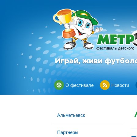
фестиваль детского
Играй, живи футбол
О фестивале
Новости
Альметьевск
Партнеры