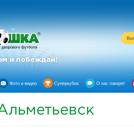
R
Выб
дворового футбола
ом и побеждай!
Фото и видео
Суперкубок
О нас говорят
Альметьевск