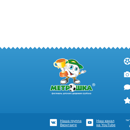
Наша группа
Наш канал
™Т
Вконтакте
на YouTube