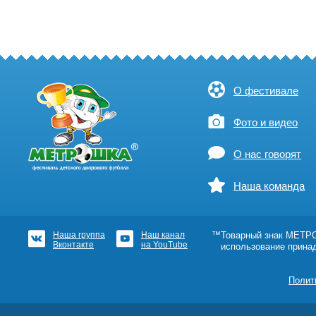
О фестивале
Фото и видео
О нас говорят
Наша команда
Наша группа
Наш канал
™Товарный знак МЕТРОШ
Вконтакте
на YouTube
использование прина
Полит