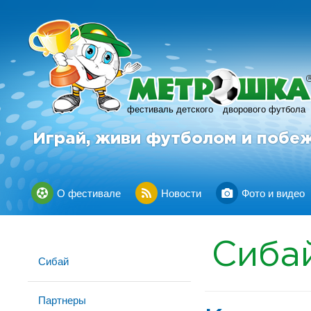
фестиваль детского
дворового футбола
Играй, живи футболом и побе
О фестивале
Новости
Фото и видео
Сиба
Сибай
Партнеры