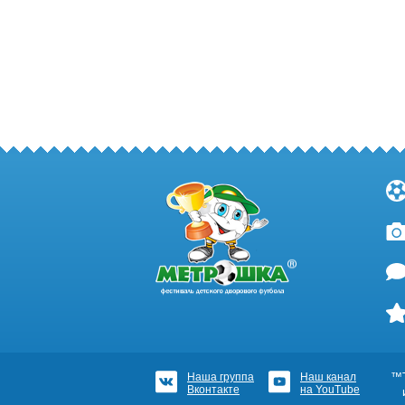
Наша группа
Наш канал
™Т
Вконтакте
на YouTube