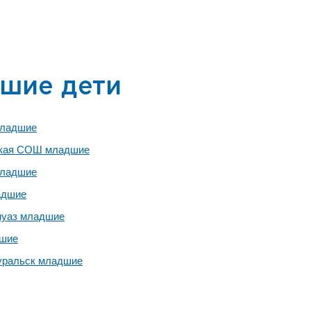
шие дети
младшие
кая СОШ младшие
младшие
адшие
уаз младшие
шие
уральск младшие