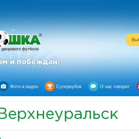
R
Выб
дворового футбола
ом и побеждай!
Фото и видео
Суперкубок
О нас говорят
Верхнеуральск