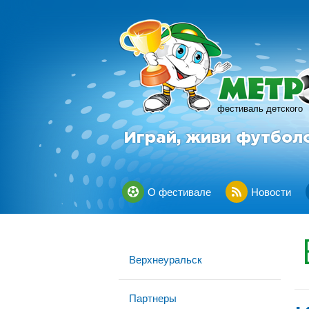
фестиваль детского
Играй, живи футбол
О фестивале
Новости
Верхнеуральск
Партнеры