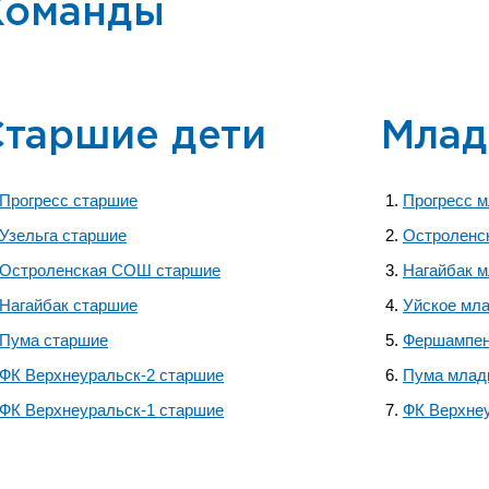
Команды
Старшие дети
Млад
Прогресс старшие
Прогресс 
Узельга старшие
Остроленс
Остроленская СОШ старшие
Нагайбак 
Нагайбак старшие
Уйское мл
Пума старшие
Фершампен
ФК Верхнеуральск-2 старшие
Пума млад
ФК Верхнеуральск-1 старшие
ФК Верхне