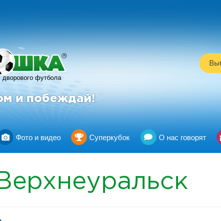
R
Выб
дворового футбола
ом и побеждай!
Фото и видео
Суперкубок
О нас говорят
Верхнеуральск