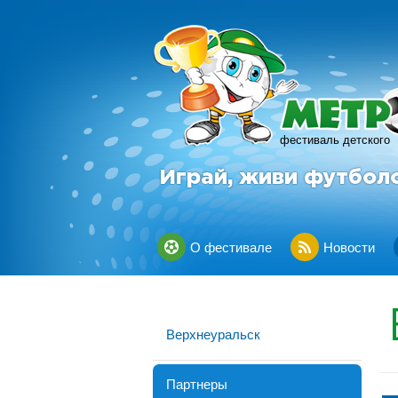
фестиваль детского
Играй, живи футбол
О фестивале
Новости
Верхнеуральск
Партнеры