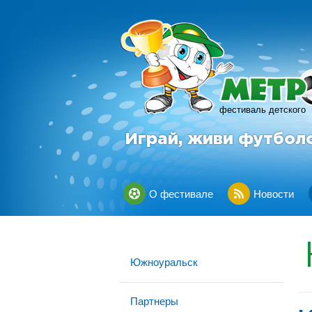
фестиваль детского
Играй, живи футбол
О фестивале
Новости
Южноуральск
Партнеры