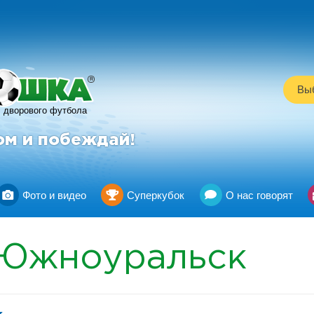
R
Выб
дворового футбола
ом и побеждай!
Фото и видео
Суперкубок
О нас говорят
Южноуральск