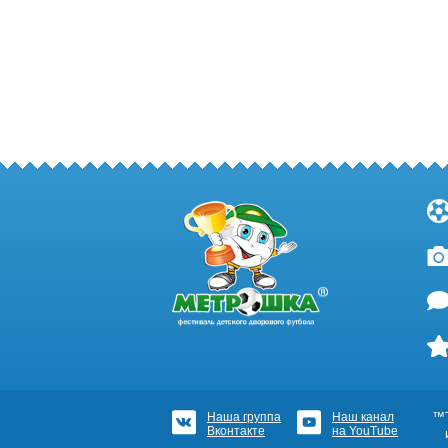
Наша группа
Наш канал
™Т
Вконтакте
на YouTube