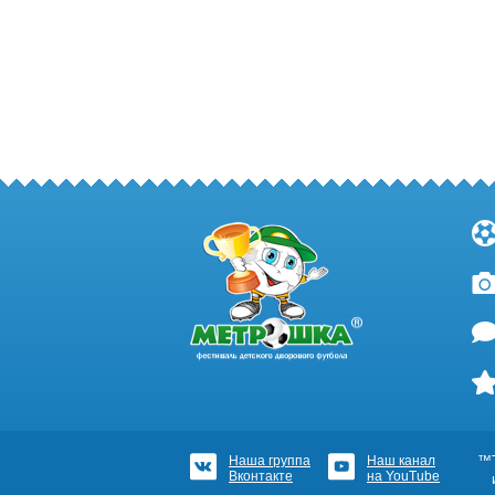
Наша группа
Наш канал
™Т
Вконтакте
на YouTube