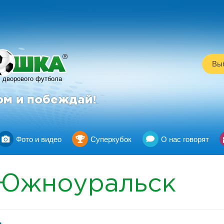
R
Выб
дворового футбола
ом и побеждай!
Фото и видео
Суперкубок
О нас говорят
Южноуральск