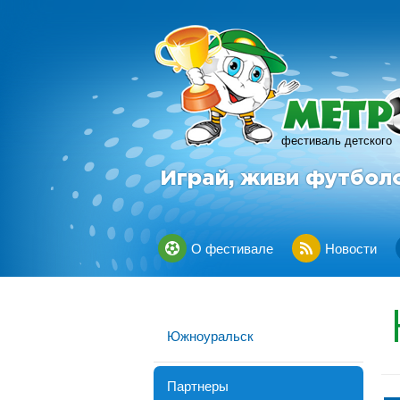
фестиваль детского
Играй, живи футбол
О фестивале
Новости
Южноуральск
Партнеры