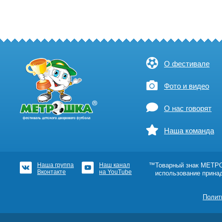
О фестивале
Фото и видео
О нас говорят
Наша команда
Наша группа
Наш канал
™Товарный знак МЕТРОШ
Вконтакте
на YouTube
использование прина
Полит