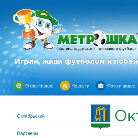
фестиваль детского
дворового футбола
Играй, живи футболом и побе
О фестивале
Новости
Фото и видео
Ок
Октябрьский
Партнеры