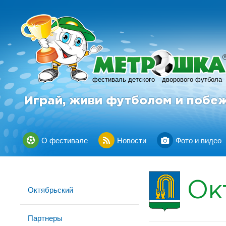
фестиваль детского
дворового футбола
Играй, живи футболом и побе
О фестивале
Новости
Фото и видео
Ок
Октябрьский
Партнеры