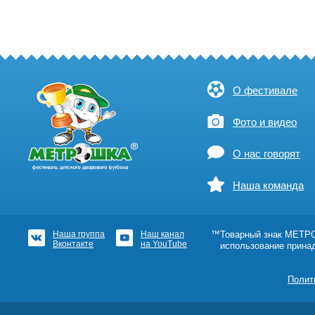
О фестивале
Фото и видео
О нас говорят
Наша команда
Наша группа
Наш канал
™Товарный знак МЕТРОШ
Вконтакте
на YouTube
использование прина
Полит