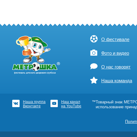
О фестивале
Фото и видео
О нас говорят
Наша команда
Наша группа
Наш канал
™Товарный знак МЕТРОШ
Вконтакте
на YouTube
использование прина
Полит