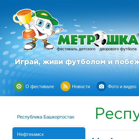
фестиваль детского
дворового футбола
Играй, живи футболом и побе
О фестивале
Новости
Фото и видео
Респ
Республика Башкортостан
Нефтекамск