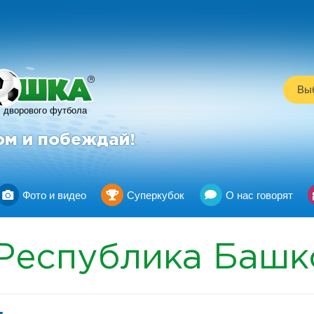
R
Выб
дворового футбола
ом и побеждай!
Фото и видео
Суперкубок
О нас говорят
Республика Башк