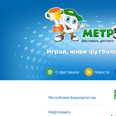
фестиваль детского
Играй, живи футбол
О фестивале
Новости
Республика Башкортостан
Нефтекамск