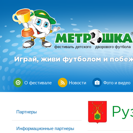
фестиваль детского
дворового футбола
Играй, живи футболом и побе
О фестивале
Новости
Фото и видео
Ру
Партнеры
Информационные партнеры