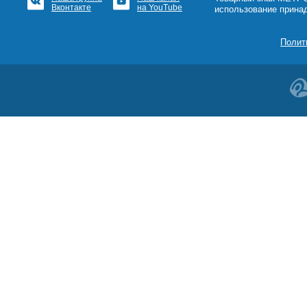
Вконтакте
на YouTube
использование прина
Полит