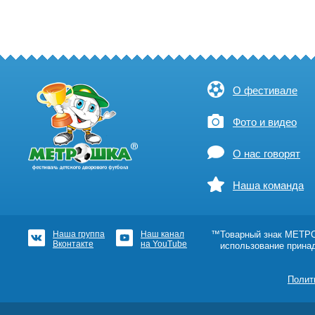
О фестивале
Фото и видео
О нас говорят
Наша команда
Наша группа
Наш канал
™Товарный знак МЕТРОШ
Вконтакте
на YouTube
использование прина
Полит