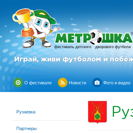
фестиваль детского
дворового футбола
Играй, живи футболом и побе
О фестивале
Новости
Фото и видео
Ру
Рузаевка
Партнеры