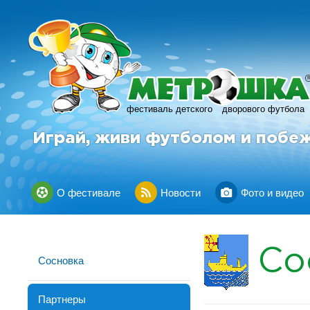
фестиваль детского
дворового футбола
Играй, живи футболом и побе
О фестивале
Новости
Фото и видео
Со
Сосновка
Партнеры