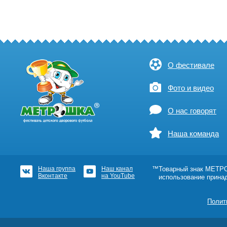
О фестивале
Фото и видео
О нас говорят
Наша команда
Наша группа
Наш канал
™Товарный знак МЕТРОШ
Вконтакте
на YouTube
использование прина
Полит