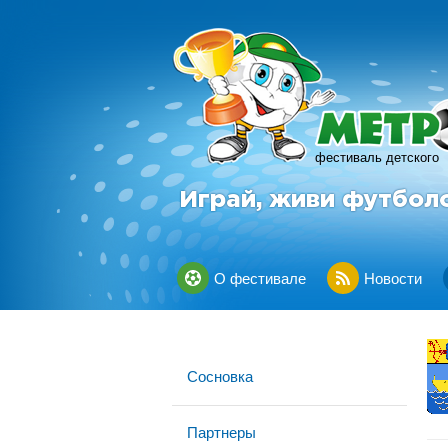
фестиваль детского
Играй, живи футбол
О фестивале
Новости
Сосновка
Партнеры