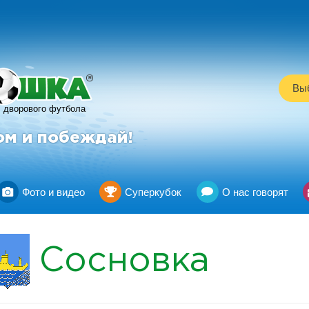
R
Выб
дворового футбола
ом и побеждай!
Фото и видео
Суперкубок
О нас говорят
Сосновка