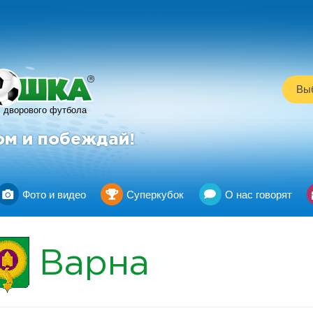
R
Выб
дворового футбола
ом и побеждай!
Фото и видео
Суперкубок
О нас говорят
Варна