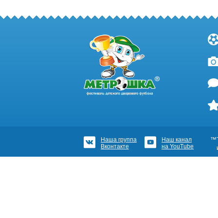
Наша группа
Наш канал
™Т
Вконтакте
на YouTube