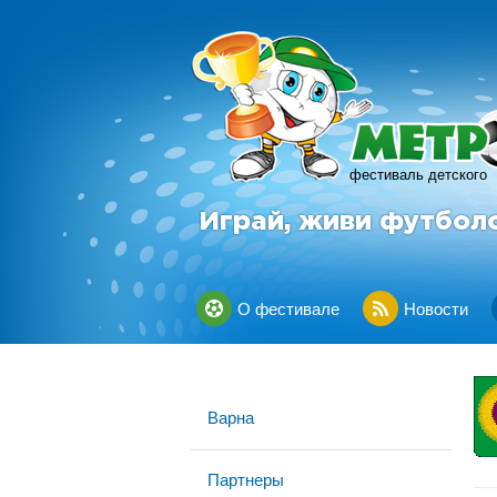
фестиваль детского
Играй, живи футбол
О фестивале
Новости
Варна
Партнеры