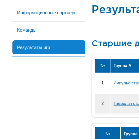
Результ
Информационные партнеры
Команды
Старшие де
Результаты игр
№
Группа А
1
Импульс ста
2
Тамерлан ста
№
Группа