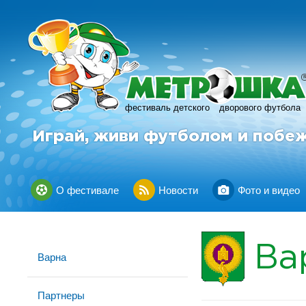
фестиваль детского
дворового футбола
Играй, живи футболом и побе
О фестивале
Новости
Фото и видео
Ва
Варна
Партнеры