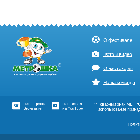
О фестивале
Фото и видео
О нас говорят
Наша команда
Наша группа
Наш канал
™Товарный знак МЕТРОШ
Вконтакте
на YouTube
использование прина
Полит