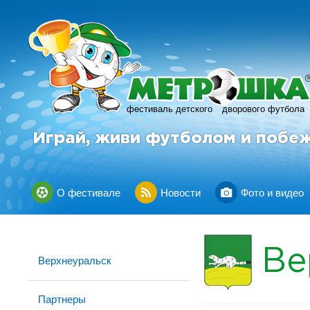
фестиваль детского
дворового футбола
Играй, живи футболом и побе
О фестивале
Новости
Фото и видео
Ве
Верхнеуральск
Партнеры