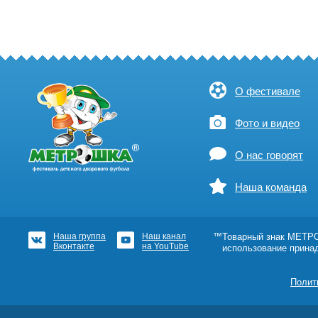
О фестивале
Фото и видео
О нас говорят
Наша команда
Наша группа
Наш канал
™Товарный знак МЕТРОШ
Вконтакте
на YouTube
использование прина
Полит