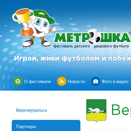
фестиваль детского
дворового футбола
Играй, живи футболом и побе
О фестивале
Новости
Фото и видео
Ве
Верхнеуральск
Партнеры