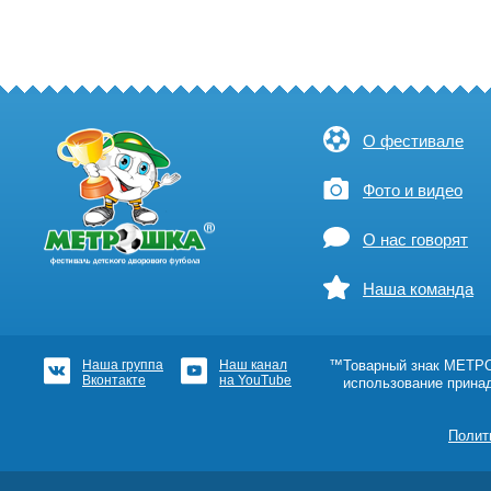
О фестивале
Фото и видео
О нас говорят
Наша команда
Наша группа
Наш канал
™Товарный знак МЕТРОШ
Вконтакте
на YouTube
использование прина
Полит