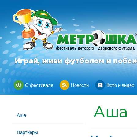
фестиваль детского
дворового футбола
Играй, живи футболом и побе
О фестивале
Новости
Фото и видео
Аша
Аша
Партнеры