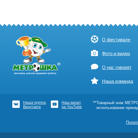
О фестивале
Фото и видео
О нас говорят
Наша команда
Наша группа
Наш канал
™Товарный знак МЕТРОШ
Вконтакте
на YouTube
использование прина
Полит