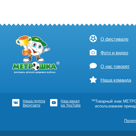
О фестивале
Фото и видео
О нас говорят
Наша команда
Наша группа
Наш канал
™Товарный знак МЕТРОШ
Вконтакте
на YouTube
использование прина
Полит