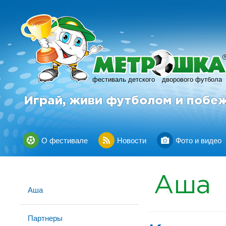
фестиваль детского
дворового футбола
Играй, живи футболом и побе
О фестивале
Новости
Фото и видео
Аша
Аша
Партнеры