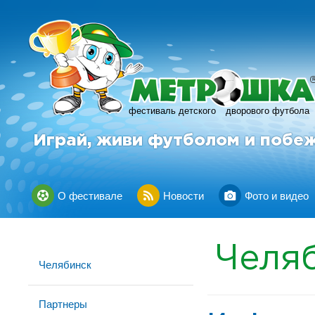
фестиваль детского
дворового футбола
Играй, живи футболом и побе
О фестивале
Новости
Фото и видео
Челя
Челябинск
Партнеры