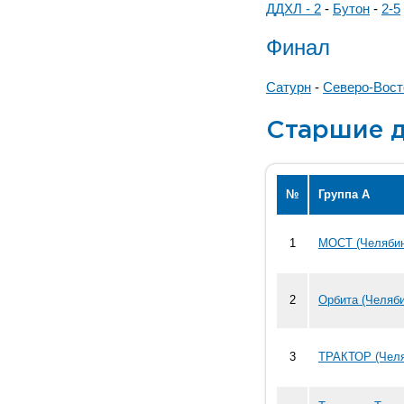
ДДХЛ - 2
-
Бутон
-
2-5
Финал
Сатурн
-
Cеверо-Вост
Старшие д
№
Группа А
1
МОСТ (Челябин
2
Орбита (Челяби
3
ТРАКТОР (Челя