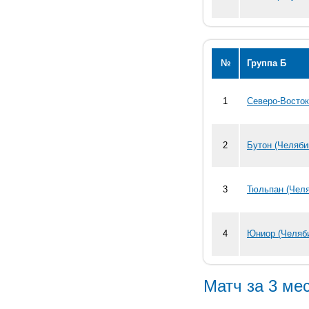
№
Группа Б
1
Cеверо-Восток
2
Бутон (Челяби
3
Тюльпан (Челя
4
Юниор (Челяб
Матч за 3 ме