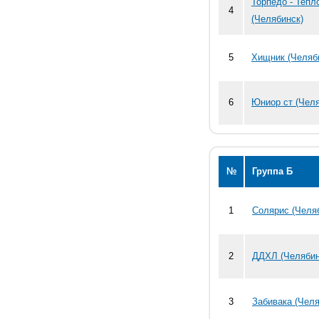
Торпедо - Тепл
4
(Челябинск)
5
Хищник (Челяб
6
Юниор ст (Челя
№
Группа Б
1
Cолярис (Челя
2
ДДХЛ (Челябин
3
Забивака (Челя