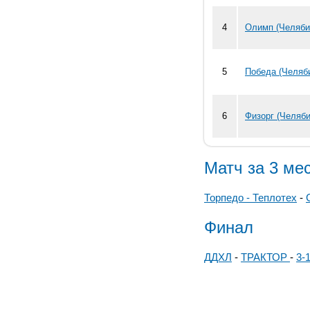
4
Олимп (Челяби
5
Победа (Челяб
6
Физорг (Челяби
Матч за 3 ме
Торпедо - Теплотех
-
Финал
ДДХЛ
-
ТРАКТОР
-
3-