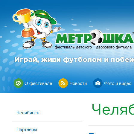
фестиваль детского
дворового футбола
Играй, живи футболом и побе
О фестивале
Новости
Фото и видео
Челя
Челябинск
Партнеры