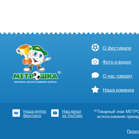
О фестивале
Фото и видео
О нас говорят
Наша команда
Наша группа
Наш канал
™Товарный знак МЕТРОШ
Вконтакте
на YouTube
использование прина
Полит