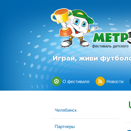
фестиваль детского
Играй, живи футбол
О фестивале
Новости
Челябинск
Партнеры