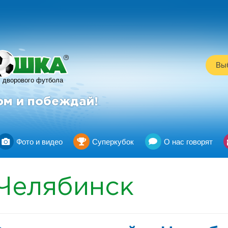
R
Выб
дворового футбола
ом и побеждай!
Фото и видео
Суперкубок
О нас говорят
Челябинск