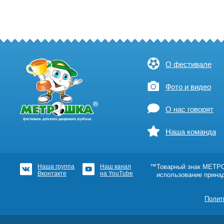
О фестивале
Фото и видео
О нас говорят
Наша команда
Наша группа
Наш канал
™Товарный знак МЕТРОШ
Вконтакте
на YouTube
использование прина
Полит