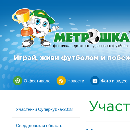
фестиваль детского
дворового футбола
Играй, живи футболом и побе
О фестивале
Новости
Фото и видео
Учас
Участники Суперкубка-2018
Свердловская область