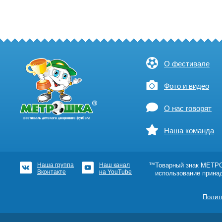
О фестивале
Фото и видео
О нас говорят
Наша команда
Наша группа
Наш канал
™Товарный знак МЕТРОШ
Вконтакте
на YouTube
использование прина
Полит