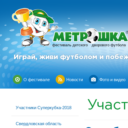
фестиваль детского
дворового футбола
Играй, живи футболом и побе
О фестивале
Новости
Фото и видео
Учас
Участники Суперкубка-2018
Свердловская область