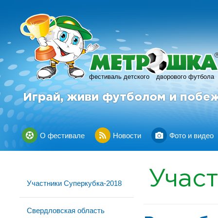
фестиваль детского
дворового футбола
Играй, живи футболом и побе
О фестивале
Новости
Фото и видео
Учас
Участники Суперкубка-2018
Свердловская область