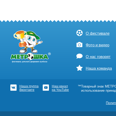
О фестивале
Фото и видео
О нас говорят
Наша команда
Наша группа
Наш канал
™Товарный знак МЕТРОШ
Вконтакте
на YouTube
использование прина
Полит