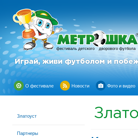
фестиваль детского
дворового футбола
Играй, живи футболом и побе
О фестивале
Новости
Фото и видео
Злато
Златоуст
Партнеры