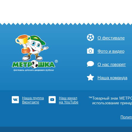
О фестивале
Фото и видео
О нас говорят
Наша команда
Наша группа
Наш канал
™Товарный знак МЕТРОШ
Вконтакте
на YouTube
использование прина
Полит