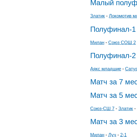
Малый полуф
Златик
-
Локомотив м
Полуфинал-1
Милан
-
Союз СОШ 2
Полуфинал-2
Аякс младшие
-
Сату
Матч за 7 ме
Матч за 5 ме
Союз-СШ 7
-
Златик
-
Матч за 3 ме
Милан
-
Луч
-
2-1