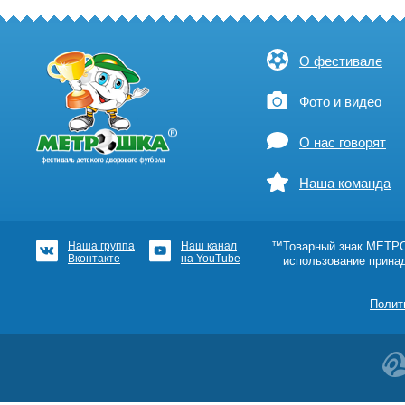
О фестивале
Фото и видео
О нас говорят
Наша команда
Наша группа
Наш канал
™Товарный знак МЕТРОШ
Вконтакте
на YouTube
использование прина
Полит