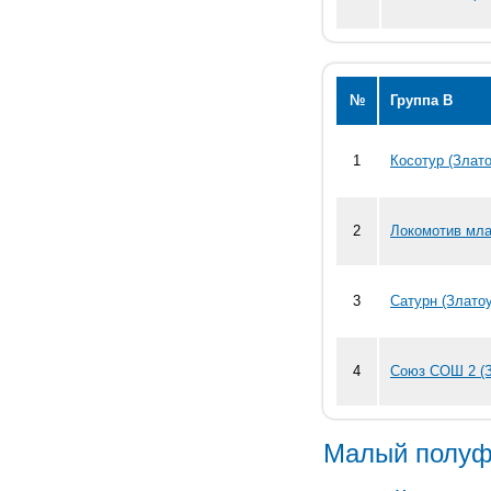
№
Группа В
1
Косотур (Злато
2
Локомотив мла
3
Сатурн (Златоу
4
Союз СОШ 2 (З
Малый полуф