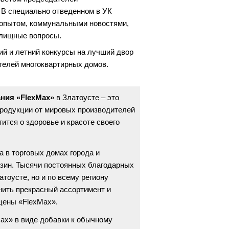
 В специально отведенном в УК
 опытом, коммунальными новостями,
лищные вопросы.
ий и летний конкурсы на лучший двор
ителей многоквартирных домов.
ания «FlexMax»
в Златоусте – это
родукции от мировых производителей
тится о здоровье и красоте своего
а в торговых домах города и
зин. Тысячи постоянных благодарных
атоусте, но и по всему региону
нить прекрасный ассортимент и
цены «FlexMax».
ax» в виде добавки к обычному