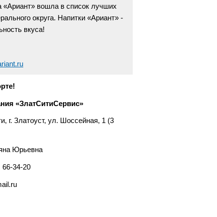
да «Ариант» вошла в список лучших
рального округа. Напитки «Ариант» -
ьность вкуса!
ariant.ru
рте!
ния «ЗлатСитиСервис»
 г. Златоуст, ул. Шоссейная, 1 (3
яна Юрьевна
, 66-34-20
il.ru