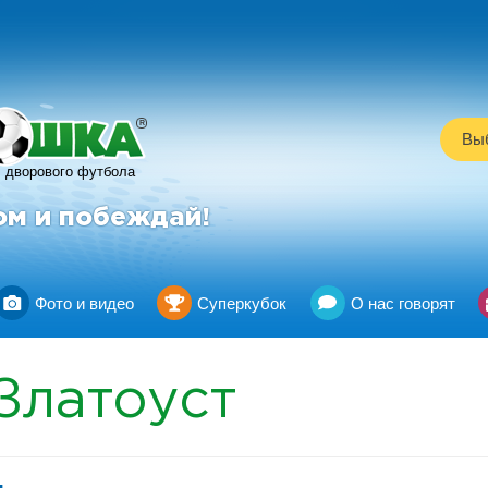
R
Выб
дворового футбола
ом и побеждай!
Фото и видео
Суперкубок
О нас говорят
Златоуст