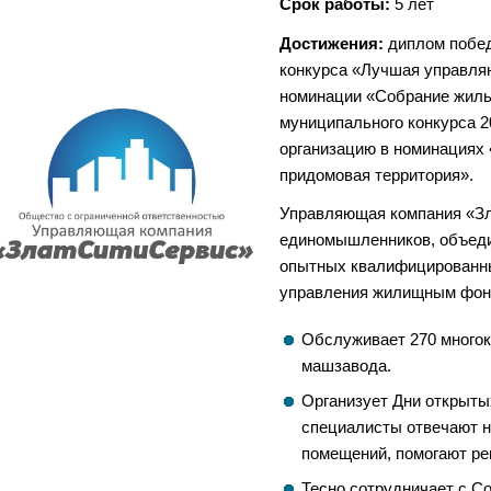
Срок работы:
5 лет
Достижения:
диплом побед
конкурса «Лучшая управляю
номинации «Собрание жиль
муниципального конкурса 
организацию в номинациях
придомовая территория».
​Управляющая компания «З
единомышленников, объед
опытных квалифицированны
управления жилищным фонд
Обслуживает 270 многок
машзавода.
Организует Дни открыты
специалисты отвечают н
помещений, помогают р
Тесно сотрудничает с С