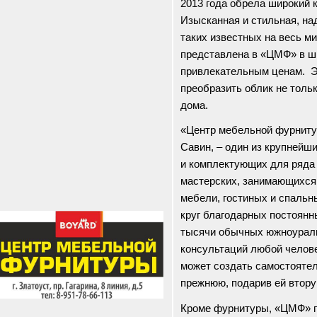
2013 года обрела широкий 
Изысканная и стильная, на
таких известных на весь м
представлена в «ЦМФ» в ш
привлекательным ценам. Э
преобразить облик не тольк
дома.
«Центр мебельной фурниту
Савин, – один из крупнейш
и комплектующих для ряда
мастерских, занимающихся 
мебели, гостиных и спальны
круг благодарных постоян
тысячи обычных южноурал
консультаций любой челов
может создать самостояте
прежнюю, подарив ей втору
Кроме фурнитуры, «ЦМФ» п