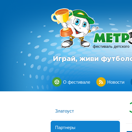
фестиваль детского
Играй, живи футбол
О фестивале
Новости
Златоуст
Партнеры