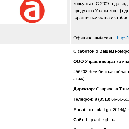
конкурсах. С 2007 года во
продуктов Уральского феде
гарантия качества и стабил
Официальный сайт –
http://
С заботой о Вашем комфо
ООО Управляющая компа
456208 Челябинская области,
этаж)
Директор:
Свиридова Тать
Телефон:
8 (3513) 66-66-69
E-mai:
ooo_uk_kgh_2014@ma
Сайт:
http://uk-kgh.ru/