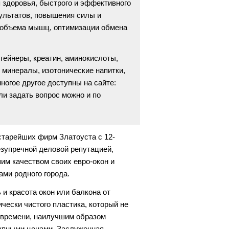
я здоровья, быстрого и эффективного
ультатов, повышения силы и
 объема мышц, оптимизации обмена
 гейнеры, креатин, аминокислоты,
 минералы, изотонические напитки,
ногое другое доступны на сайте:
или задать вопрос можно и по
старейших фирм Златоуста с 12-
зупречной деловой репутацией,
им качеством своих евро-окон и
ами родного города.
 и красота окон или балкона от
чески чистого пластика, который не
т времени, наилучшим образом
упными ценами. Заслуженная