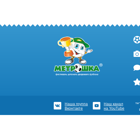
Наша группа
Наш канал
™Т
Вконтакте
на YouTube