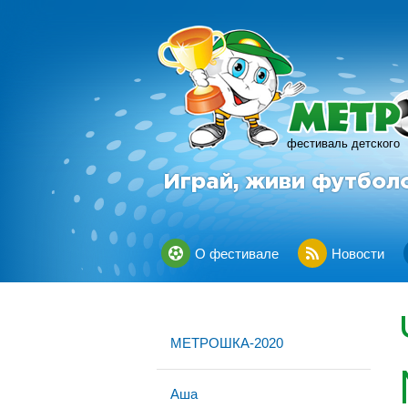
фестиваль детского
Играй, живи футбол
О фестивале
Новости
МЕТРОШКА-2020
Аша