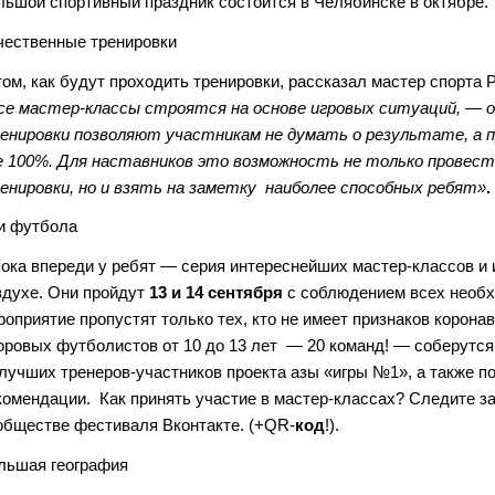
льшой спортивный праздник состоится в Челябинске в октябре.
чественные тренировки
том, как будут проходить тренировки, рассказал мастер спорта
се мастер-классы строятся на основе игровых ситуаций, —
енировки позволяют участникам не думать о результате, а п
е 100%. Для наставников это возможность не только провес
енировки, но и взять на заметку наиболее способных ребят»
.
и футбола
пока впереди у ребят — серия интереснейших мастер-классов и 
здухе. Они пройдут
13 и 14 сентября
с соблюдением всех необх
роприятие пропустят только тех, кто не имеет признаков корона
оровых футболистов от 10 до 13 лет — 20 команд! — соберутся
 лучших тренеров-участников проекта азы «игры №1», а также 
комендации. Как принять участие в мастер-классах? Следите з
обществе фестиваля Вконтакте. (+QR-
код
!).
льшая география