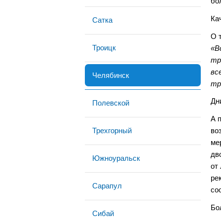
бо
Ка
Сатка
О 
Троицк
«В
тр
вс
Челябинск
тр
Дн
Полевской
А 
Трехгорный
во
ме
дв
Южноуральск
от
ре
Сарапул
со
Бо
Сибай