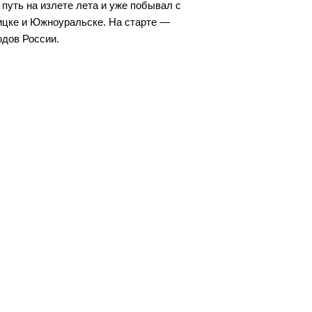
уть на излете лета и уже побывал с
ицке и Южноуральске. На старте —
одов России.