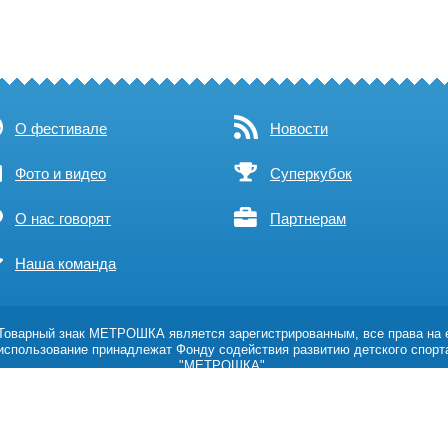
О фестивале
Новости
Фото и видео
Суперкубок
О нас говорят
Партнерам
Наша команда
оварный знак МЕТРОШКА является зарегистрированным, все права на 
использование принадлежат Фонду содействия развитию детского спорт
"МЕТРОШКА".
Возрастное ограничение 0+
Политика обработки персональных данных