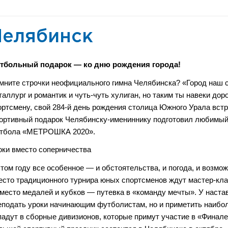
Челябинск
тбольный подарок — ко дню рождения города!
мните строчки неофициального гимна Челябинска? «Город наш сп
таллург и романтик и чуть-чуть хулиган, но таким ты навеки доро
ортсмену, свой 284-й день рождения столица Южного Урала вст
ортивный подарок Челябинску-имениннику подготовил любимый 
тбола «МЕТРОШКА 2020».
оки вместо соперничества
этом году все особенное — и обстоятельства, и погода, и возм
есто традиционного турнира юных спортсменов ждут мастер-кл
вместо медалей и кубков — путевка в «команду мечты». У наста
еподать уроки начинающим футболистам, но и приметить наибол
падут в сборные дивизионов, которые примут участие в «Финале