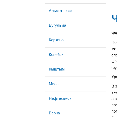
Альметьевск
Бугульма
Фу
Коркино
По
ме
Копейск
сп
Сп
фу
Кыштым
Ур
Миасс
В 
вм
Нефтекамск
а 
пр
по
Варна