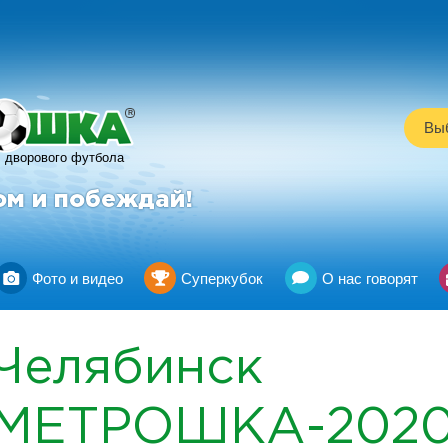
R
Выб
дворового футбола
ом и побеждай!
Фото и видео
Суперкубок
О нас говорят
Челябинск
МЕТРОШКА-202