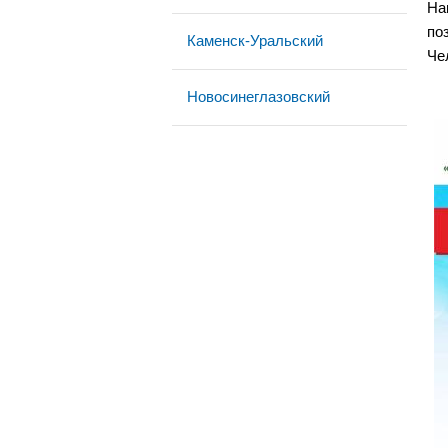
На
по
Каменск-Уральский
Че
Новосинеглазовский