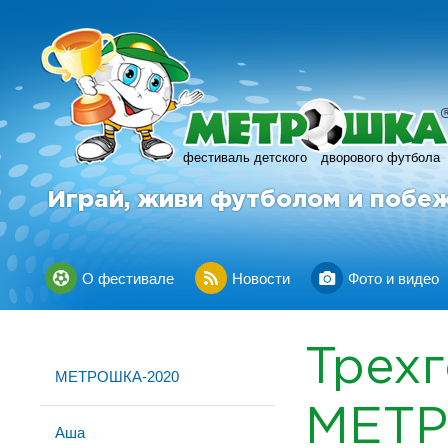
фестиваль детского
дворового футбола
Играй, живи футболом и побе
О фестивале
Новости
Фото и видео
Трех
МЕТРОШКА-2020
МЕТ
Аша